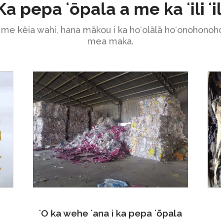
Ka pepa ʻōpala a me ka ʻili ʻil
me kēia wahi, hana mākou i ka hoʻolālā hoʻonohonoho
mea maka.
ʻO ka wehe ʻana i ka pepa ʻōpala