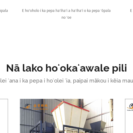
ʻōpala
E hoʻoholo i ka pepa haʻihaʻi a haʻihaʻi o ka pepa ʻōpala
E 
no ʻoe
Nā lako hoʻokaʻawale pili
lei ʻana i ka pepa i hoʻolei ʻia, paipai mākou i kēia m