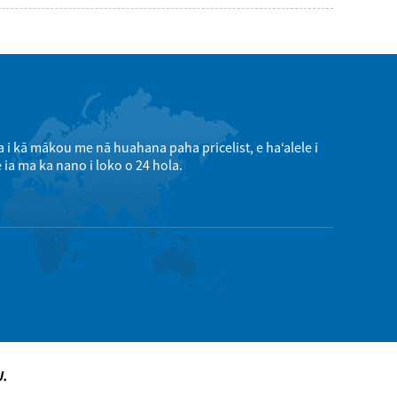
a i kā mākou me nā huahana paha pricelist, e haʻalele i
 ia ma ka nano i loko o 24 hola.
U.