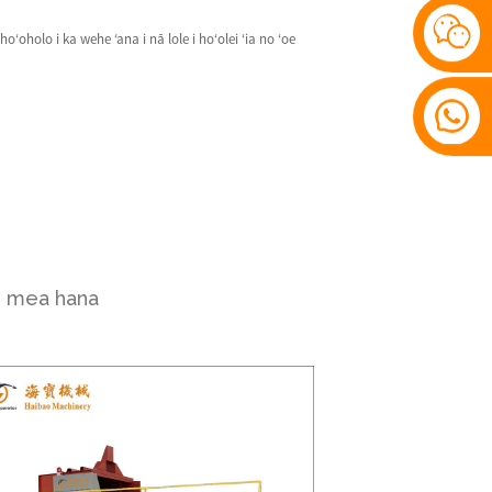
hoʻoholo i ka wehe ʻana i nā lole i hoʻolei ʻia no ʻoe
au mea hana