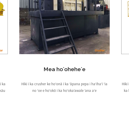
Mea hoʻoheheʻe
i ka
Hiki i ka crusher ke hoʻonā i ka ʻāpana pepa i haʻihaʻi ʻia
Hiki
 kāu
no ʻoe e hoʻokō i ka hoʻokaʻawale ʻana aʻe
ka 