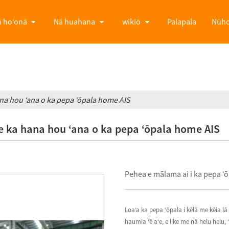
 hoʻonā
Nā huahana
wikiō
Palapala
Nūh
na hou ʻana o ka pepa ʻōpala home AIS
e ka hana hou ʻana o ka pepa ʻōpala home AIS
Pehea e mālama ai i ka pepa ʻ
Loaʻa ka pepa ʻōpala i kēlā me kēia lā
haumia ʻē aʻe, e like me nā helu helu,