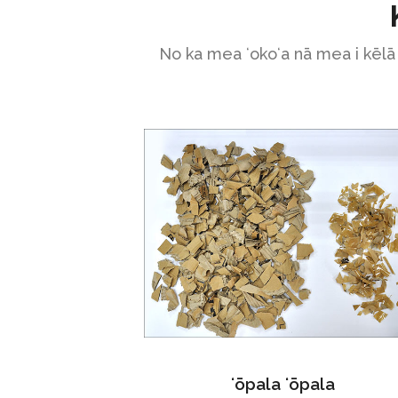
No ka mea ʻokoʻa nā mea i kēlā 
ʻōpala ʻōpala