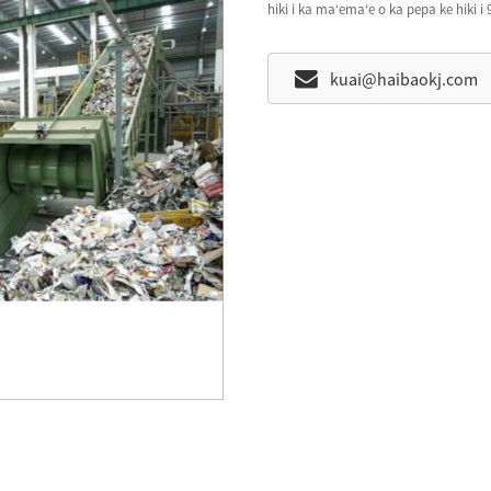
hiki i ka maʻemaʻe o ka pepa ke hiki i
kuai@haibaokj.com