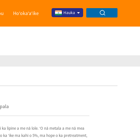
ou
Hoʻokaʻaʻike
Hauka
ōpala
 i ka lipine a me nā lole. ʻO nā metala a me nā mea
 ʻo ka ʻike ma kahi o 5%, ma hope o ka pretreatment,