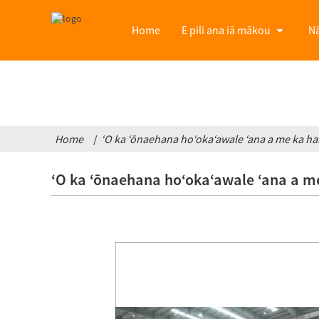
Home
E pili ana iā mākou
Nā
Home
ʻO ka ʻōnaehana hoʻokaʻawale ʻana a me ka ha
ʻO ka ʻōnaehana hoʻokaʻawale ʻana a m