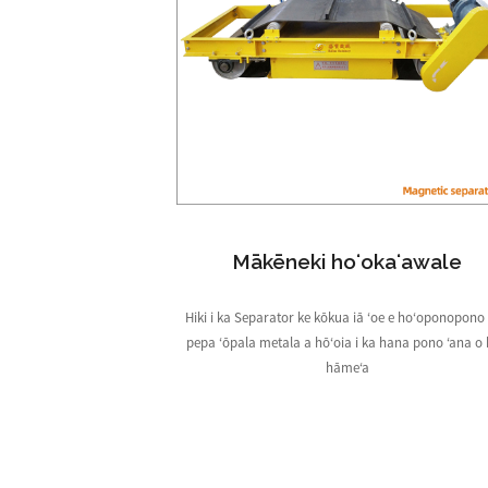
Mākēneki hoʻokaʻawale
Hiki i ka Separator ke kōkua iā ʻoe e hoʻoponopono 
pepa ʻōpala metala a hōʻoia i ka hana pono ʻana o
hāmeʻa