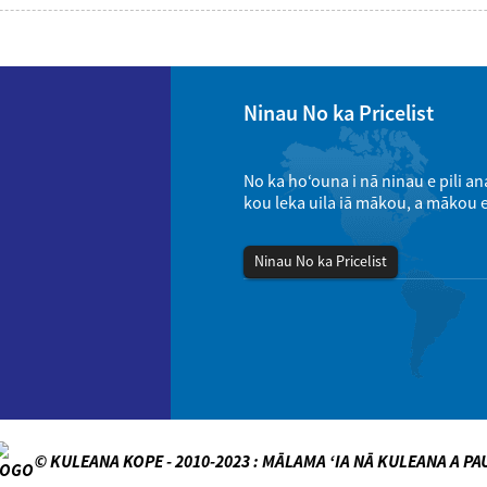
Ninau No ka Pricelist
No ka hoʻouna i nā ninau e pili an
kou leka uila iā mākou, a mākou e
Ninau No ka Pricelist
© KULEANA KOPE - 2010-2023 : MĀLAMA ʻIA NĀ KULEANA A PA