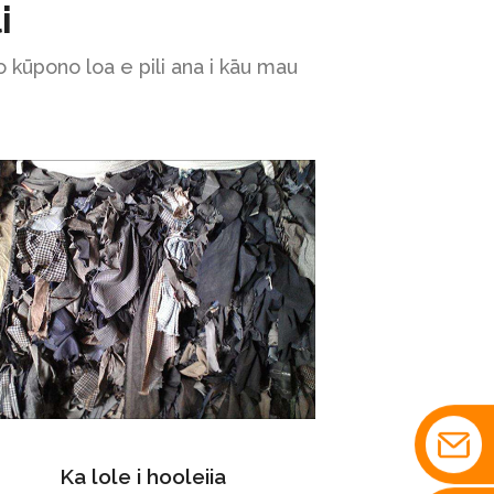
i
 kūpono loa e pili ana i kāu mau
Ka lole i hooleiia