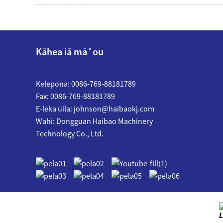
Kāhea iā mā˚ou
Kelepona: 0086-769-88181789
Fax: 0086-769-88181789
E-leka uila:
johnson@haibaokj.com
Wahi: Dongguan Haibao Machinery
Technology Co., Ltd.