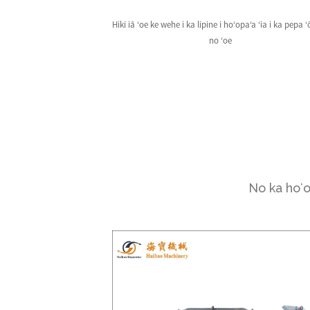
Hiki iā ʻoe ke wehe i ka lipine i hoʻopaʻa ʻia i ka pepa 
no ʻoe
No ka hoʻo