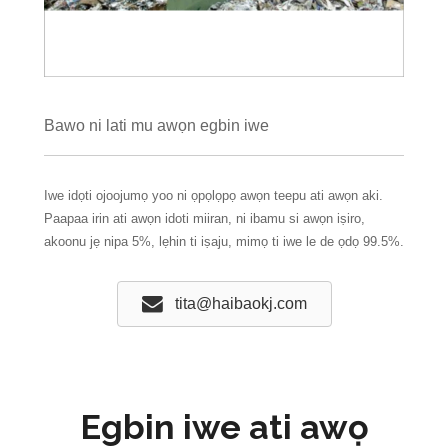
Bawo ni lati mu awọn egbin iwe
Iwe idọti ojoojumọ yoo ni ọpọlọpọ awọn teepu ati awọn aki.
Paapaa irin ati awọn idoti miiran, ni ibamu si awọn iṣiro,
akoonu jẹ nipa 5%, lẹhin ti iṣaju, mimọ ti iwe le de ọdọ 99.5%.
tita@haibaokj.com
Egbin iwe ati awọ