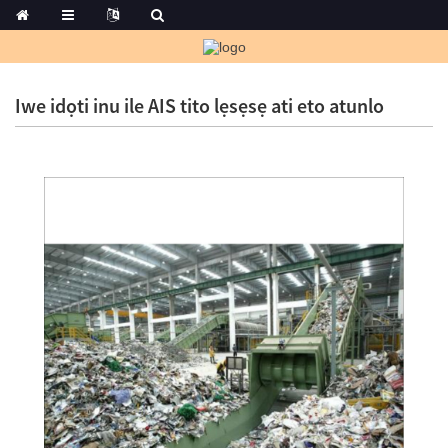
Iwe idọti inu ile AIS tito lẹsẹsẹ ati eto atunlo