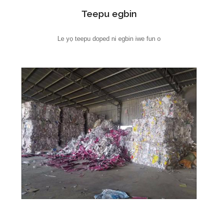
Teepu egbin
Le yọ teepu doped ni egbin iwe fun o