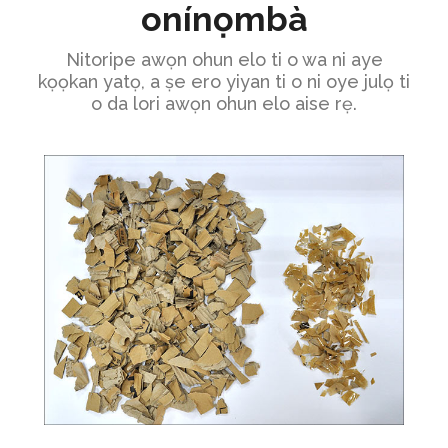
onínọmbà
Nitoripe awọn ohun elo ti o wa ni aye
kọọkan yatọ, a ṣe ero yiyan ti o ni oye julọ ti
o da lori awọn ohun elo aise rẹ.