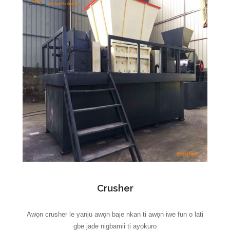
Crusher
Awọn crusher le yanju awọn baje nkan ti awọn iwe fun o lati
gbe jade nigbamii ti ayokuro