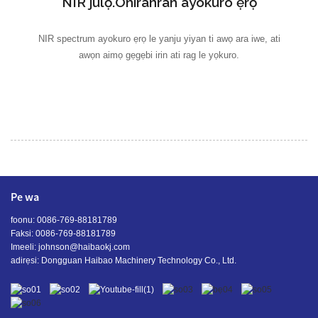
NIR julọ.Oniranran ayokuro ẹrọ
NIR spectrum ayokuro ẹrọ le yanju yiyan ti awọ ara iwe, ati
awọn aimọ gẹgẹbi irin ati rag le yọkuro.
Pe wa
foonu: 0086-769-88181789
Faksi: 0086-769-88181789
Imeeli:
johnson@haibaokj.com
adirẹsi: Dongguan Haibao Machinery Technology Co., Ltd.