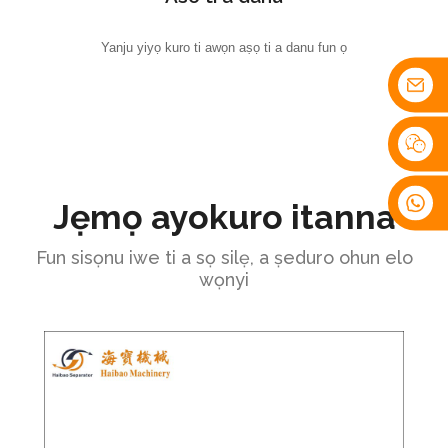
Yanju yiyọ kuro ti awọn aṣọ ti a danu fun ọ
Jẹmọ ayokuro itanna
Fun sisọnu iwe ti a sọ silẹ, a ṣeduro ohun elo
wọnyi