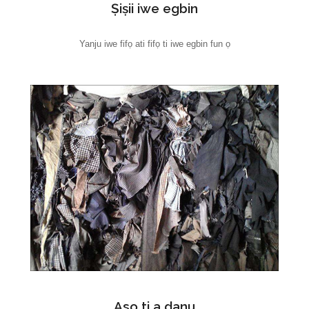
Ṣiṣii iwe egbin
Yanju iwe fifọ ati fifọ ti iwe egbin fun ọ
Aso ti a danu