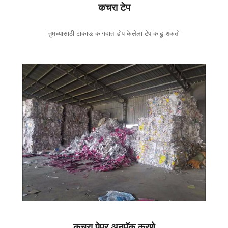
कचरा टेप
तुमच्यासाठी टाकाऊ कागदात डोप केलेला टेप काढू शकतो
कचरा पेपर अनपॅक करणे