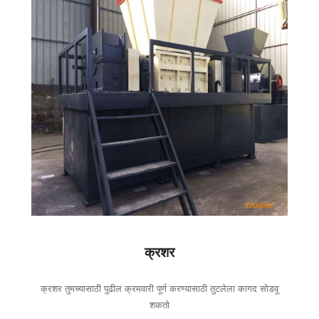
क्रशर
क्रशर तुमच्यासाठी पुढील क्रमवारी पूर्ण करण्यासाठी तुटलेला कागद सोडवू
शकतो