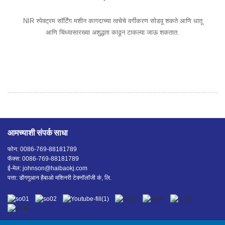
NIR स्पेक्ट्रम सॉर्टिंग मशीन कागदाच्या त्वचेचे वर्गीकरण सोडवू शकते आणि धातू
आणि चिंध्यासारख्या अशुद्धता काढून टाकल्या जाऊ शकतात.
आमच्याशी संपर्क साधा
फोन: 0086-769-88181789
फॅक्स: 0086-769-88181789
ई-मेल:
johnson@haibaokj.com
पत्ता: डोंगगुआन हैबाओ मशिनरी टेक्नॉलॉजी कं, लि.