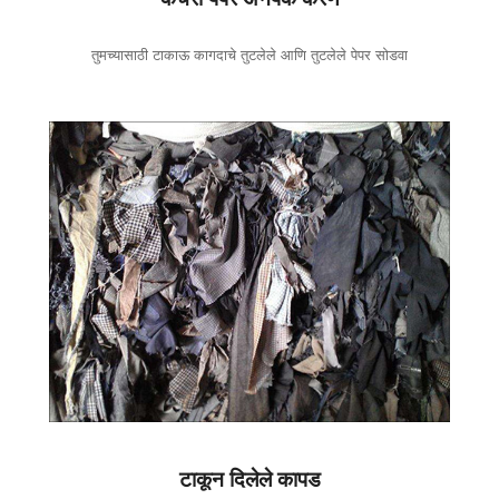
तुमच्यासाठी टाकाऊ कागदाचे तुटलेले आणि तुटलेले पेपर सोडवा
टाकून दिलेले कापड