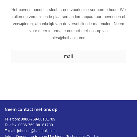
Het bovenstaande is slechts een voorlopige sorteermethode. We
zullen op verschillende plaatsen andere apparatuur toevoegen of
verwijderen, afhankelijk van de verschillende materialen. Neem
voor meer informatie contact met ons op via
sales@haibaokj.com.
mail
Neem contact met ons op
Telefoon: 0086-769-88181789
Telefax: 0086-769-88181789
E-mail:
johnson@haibaokj.com
Adres: Dongguan Haibao Machinery Technology Co., Ltd.