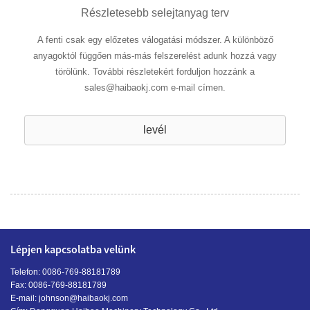
Részletesebb selejtanyag terv
A fenti csak egy előzetes válogatási módszer. A különböző
anyagoktól függően más-más felszerelést adunk hozzá vagy
törölünk. További részletekért forduljon hozzánk a
sales@haibaokj.com e-mail címen.
levél
Lépjen kapcsolatba velünk
Telefon: 0086-769-88181789
Fax: 0086-769-88181789
E-mail:
johnson@haibaokj.com