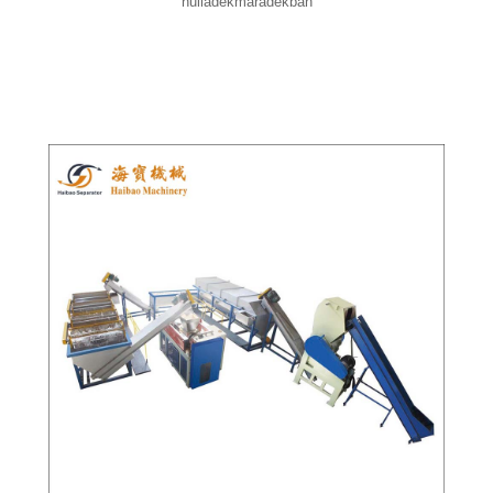
hulladékmaradékban