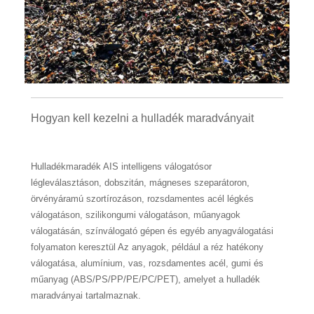
Hogyan kell kezelni a hulladék maradványait
Hulladékmaradék AIS intelligens válogatósor
légleválasztáson, dobszitán, mágneses szeparátoron,
örvényáramú szortírozáson, rozsdamentes acél légkés
válogatáson, szilikongumi válogatáson, műanyagok
válogatásán, színválogató gépen és egyéb anyagválogatási
folyamaton keresztül Az anyagok, például a réz hatékony
válogatása, alumínium, vas, rozsdamentes acél, gumi és
műanyag (ABS/PS/PP/PE/PC/PET), amelyet a hulladék
maradványai tartalmaznak.