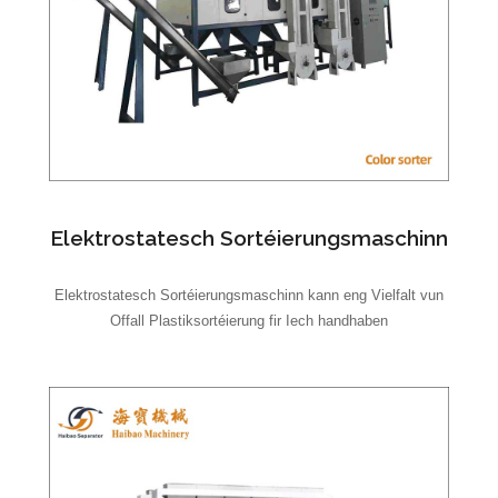
Elektrostatesch Sortéierungsmaschinn
Elektrostatesch Sortéierungsmaschinn kann eng Vielfalt vun
Offall Plastiksortéierung fir Iech handhaben