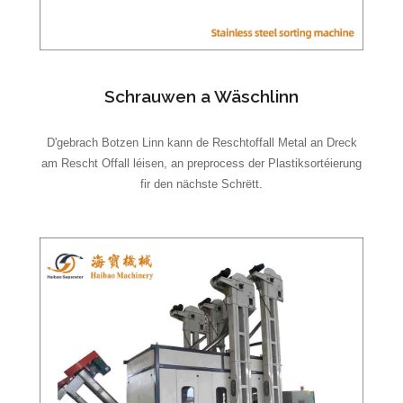
Schrauwen a Wäschlinn
D'gebrach Botzen Linn kann de Reschtoffall Metal an Dreck
am Rescht Offall léisen, an preprocess der Plastiksortéierung
fir den nächste Schrëtt.