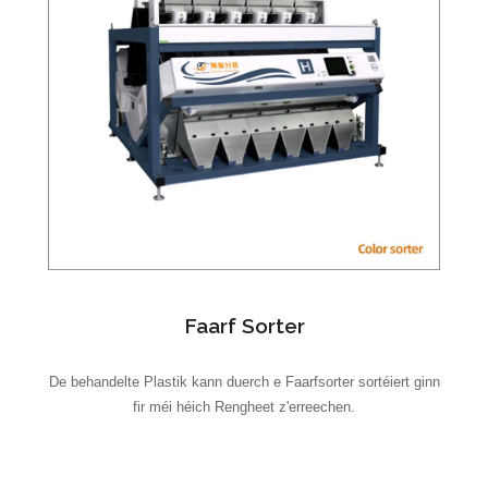
Faarf Sorter
De behandelte Plastik kann duerch e Faarfsorter sortéiert ginn
fir méi héich Rengheet z'erreechen.