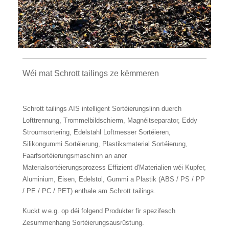
Wéi mat Schrott tailings ze këmmeren
Schrott tailings AIS intelligent Sortéierungslinn duerch
Lofttrennung, Trommelbildschierm, Magnéitseparator, Eddy
Stroumsortering, Edelstahl Loftmesser Sortéieren,
Silikongummi Sortéierung, Plastiksmaterial Sortéierung,
Faarfsortéierungsmaschinn an aner
Materialsortéierungsprozess Effizient d'Materialien wéi Kupfer,
Aluminium, Eisen, Edelstol, Gummi a Plastik (ABS / PS / PP
/ PE / PC / PET) enthale am Schrott tailings.
Kuckt w.e.g. op déi folgend Produkter fir spezifesch
Zesummenhang Sortéierungsausrüstung.