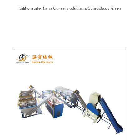
Silikonsorter kann Gummiprodukter a Schrottfaart léisen