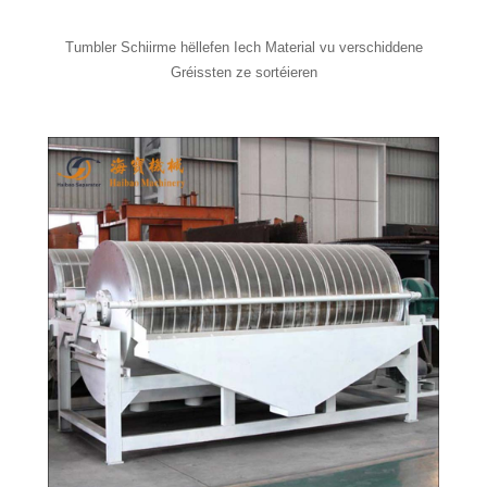
Tumbler Schiirme hëllefen Iech Material vu verschiddene
Gréissten ze sortéieren