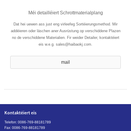
Méi detailléiert Schrottmaterialplang
Dat hei uewen ass just eng virleefeg Sortéierungsmethod. Mir
addéieren oder läschen aner Ausrüstung op verschiddene Plazen
no de verschiddene Materialien. Fir weider Detailer, kontaktéiert
eis w.e.g. sales@haibaokj.com.
mail
Kontaktéiert eis
Telefon: 0086-769-88181789
Fax: 0086-769-88181789