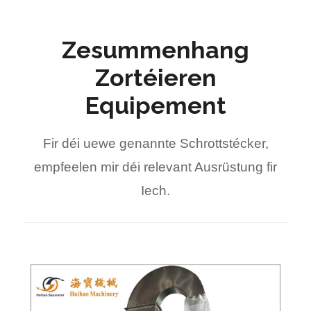
Zesummenhang
Zortéieren
Equipement
Fir déi uewe genannte Schrottstécker,
empfeelen mir déi relevant Ausrüstung fir
Iech.