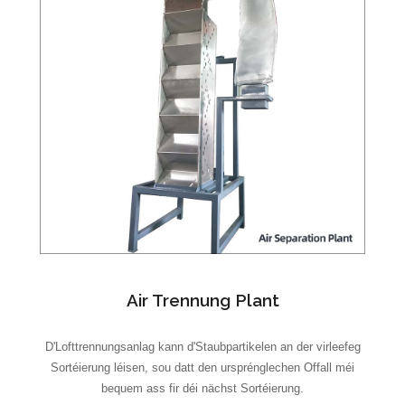
Air Trennung Plant
D'Lofttrennungsanlag kann d'Staubpartikelen an der virleefeg
Sortéierung léisen, sou datt den ursprénglechen Offall méi
bequem ass fir déi nächst Sortéierung.