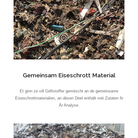
Gemeinsam Eiseschrott Material
Et ginn ze vill Gëftstoffer gemëscht an de gemeinsame
Eiseschrottmaterialien, an dësen Deel enthält méi Zutaten fir
Är Analyse.