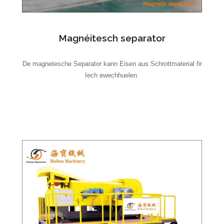
Magnéitesch separator
De magnetesche Separator kann Eisen aus Schrottmaterial fir
Iech ewechhuelen.