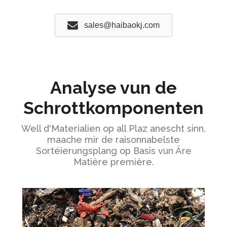
sales@haibaokj.com
Analyse vun de
Schrottkomponenten
Well d'Materialien op all Plaz anescht sinn,
maache mir de raisonnabelste
Sortéierungsplang op Basis vun Äre
Matière première.