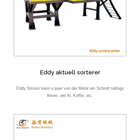
Eddy aktuell sorterer
Eddy Stroum kann e puer vun der Metal am Schrott tailings
léisen, wéi Al, Koffer, etc.