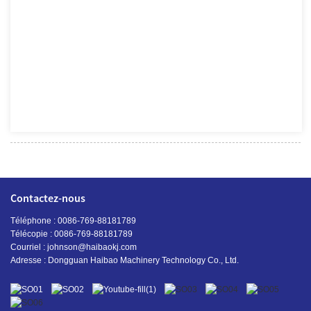
Contactez-nous
Téléphone : 0086-769-88181789
Télécopie : 0086-769-88181789
Courriel :
johnson@haibaokj.com
Adresse : Dongguan Haibao Machinery Technology Co., Ltd.