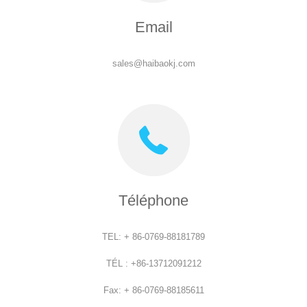
Email
sales@haibaokj.com
Téléphone
TEL: + 86-0769-88181789
TÉL : +86-13712091212
Fax: + 86-0769-88185611